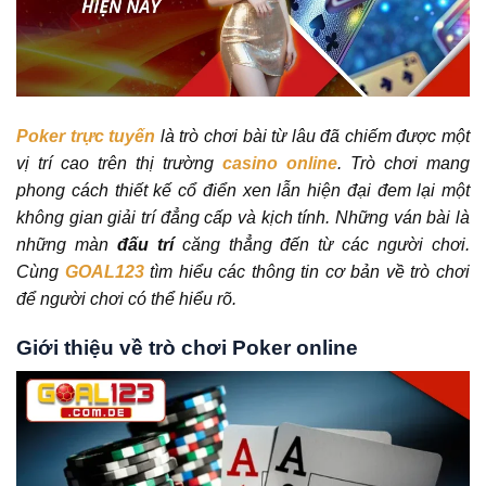
Poker trực tuyến
là trò chơi bài từ lâu đã chiếm được một
vị trí cao trên thị trường
casino online
. Trò chơi mang
phong cách thiết kế cổ điển xen lẫn hiện đại đem lại một
không gian giải trí đẳng cấp và kịch tính. Những ván bài là
những màn
đấu trí
căng thẳng đến từ các người chơi.
Cùng
GOAL123
tìm hiểu các thông tin cơ bản về trò chơi
để người chơi có thể hiểu rõ.
Giới thiệu về trò chơi Poker online