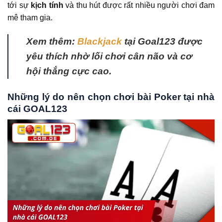
tới sự
kịch tính
và thu hút được rất nhiều người chơi đam
mê tham gia.
Xem thêm:
Blackjack
tại Goal123 được
yêu thích nhờ lối chơi cân não và cơ
hội thắng cực cao.
Những lý do nên chọn chơi bài Poker tại nhà
cái GOAL123