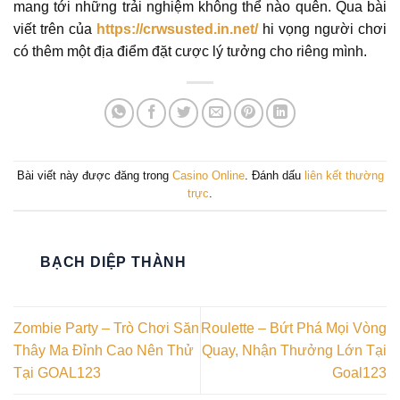
mang tới những trải nghiệm không thể nào quên. Qua bài
viết trên của
https://crwsusted.in.net/
hi vọng người chơi
có thêm một địa điểm đặt cược lý tưởng cho riêng mình.
Bài viết này được đăng trong
Casino Online
. Đánh dấu
liên kết thường
trực
.
BẠCH DIỆP THÀNH
Zombie Party – Trò Chơi Săn
Roulette – Bứt Phá Mọi Vòng
Thây Ma Đỉnh Cao Nên Thử
Quay, Nhận Thưởng Lớn Tại
Tại GOAL123
Goal123