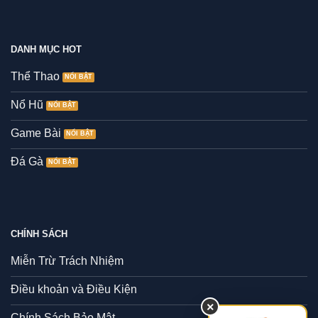
DANH MỤC HOT
Thể Thao
Nổ Hũ
Game Bài
Đá Gà
CHÍNH SÁCH
Miễn Trừ Trách Nhiệm
Điều khoản và Điều Kiện
×
Chính Sách Bảo Mật