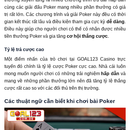
cùng các giải đấu Poker mang nhiều phần thưởng có giá
trị rất lớn. Các chương trình và giải Poker này đều có thời
gian kết thúc rất lâu và điều kiện tham gia cực kỳ
dễ dàng
.
Điều này giúp cho người chơi có thể có nhận được nhiều
tiền thưởng Poker và gia tăng
cơ hội thắng cược
.
Tỷ lệ trả cược cao
Một điểm nhấn của trò chơi tại GOAL123 Casino trực
tuyến đó chính là tỷ lệ cược Poker cực cao. Nhà cái luôn
mong muốn người chơi có những trải nghiệm
hấp dẫn
và
mang về những phần thưởng lớn nên đã tăng tỷ lệ thắng
cược rất cao so với các đối thủ trên thị trường.
Các thuật ngữ cần biết khi chơi bài Poker