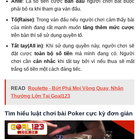
Ante
: Là số tiền cược
ban đầu
người chơi bắt buộc
phải bỏ ra khi tham gia ván đấu.
Tố(Raise)
: Trong ván đấu nếu người chơi cảm thấy bài
của mình đang rất mạnh muốn
tăng thêm mức cược
trên bàn thì sẽ sử dụng quyền tố.
Tất tay(All in)
: Khi sử dụng quyền này, người chơi sẽ
đặt cược
toàn bộ số tiền
mà mình đang có. Người
chơi cần
cân nhắc
khi tất tay bởi vì nếu thua sẽ mất
trắng số tiền một cách đáng tiếc.
READ
Roulette - Bứt Phá Mọi Vòng Quay, Nhận
Thưởng Lớn Tại Goal123
Tìm hiểu luật chơi bài Poker cực kỳ đơn giản