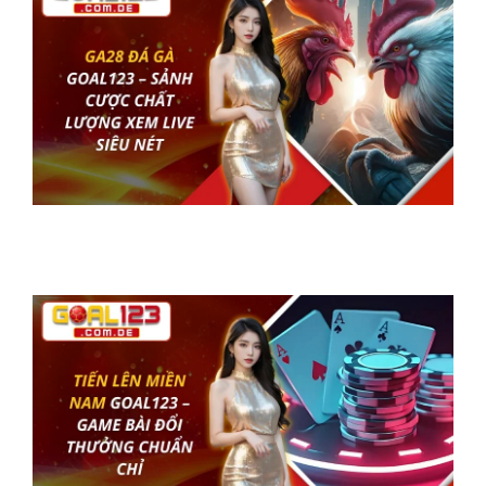
GA28 Đá Gà – Sảnh Cược Chất Lượng Xem Live Siêu
Nét Tại GOAL123