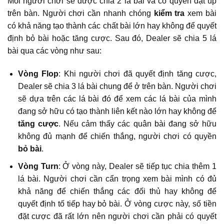
Mỗi người chơi sẽ được chia 2 lá bài và có quyền đặt úp
trên bàn. Người chơi cần nhanh chóng
kiểm tra
xem bài
có khả năng tạo thành các chất bài lớn hay không để quyết
định bỏ bài hoặc tăng cược. Sau đó, Dealer sẽ chia 5 lá
bài qua các vòng như sau:
Vòng Flop
: Khi người chơi đã quyết định tăng cược,
Dealer sẽ chia 3 lá bài chung để ở trên bàn. Người chơi
sẽ dựa trên các lá bài đó để xem các lá bài của mình
đang sở hữu có tạo thành liên kết nào lớn hay không để
tăng cược
. Nếu cảm thấy các quân bài đang sở hữu
không đủ mạnh để chiến thắng, người chơi có quyền
bỏ bài
.
Vòng Turn
: Ở vòng này, Dealer sẽ tiếp tục chia thêm 1
lá bài. Người chơi cần cẩn trọng xem bài mình có đủ
khả năng để chiến thắng các đối thủ hay không để
quyết định tố tiếp hay bỏ bài. Ở vòng cược này, số tiền
đặt cược đã rất lớn nên người chơi cần phải có quyết