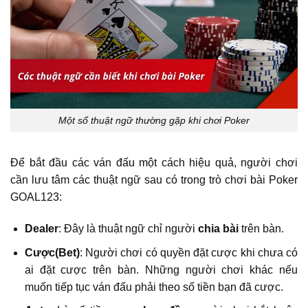
Một số thuật ngữ thường gặp khi chơi Poker
Để bắt đầu các ván đấu một cách hiệu quả, người chơi
cần lưu tâm các thuật ngữ sau có trong trò chơi bài Poker
GOAL123:
Dealer
: Đây là thuật ngữ chỉ người
chia bài
trên bàn.
Cược(Bet)
: Người chơi có quyền đặt cược khi chưa có
ai đặt cược trên bàn. Những người chơi khác nếu
muốn tiếp tục ván đấu phải theo số tiền bạn đã cược.