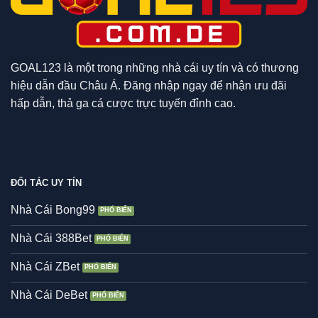
GOAL123 là một trong những nhà cái uy tín và có thương
hiệu dẫn đầu Châu Á. Đăng nhập ngay để nhận ưu đãi
hấp dẫn, thả ga cá cược trực tuyến đỉnh cao.
ĐỐI TÁC UY TÍN
Nhà Cái Bong99
Nhà Cái 388Bet
Nhà Cái ZBet
Nhà Cái DeBet