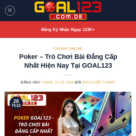
Bỏ
qua
nội
dung
Đăng Ký Nhận Ngay 123K+
CASINO ONLINE
Poker – Trò Chơi Bài Đẳng Cấp
Nhất Hiện Nay Tại GOAL123
ĐĂNG VÀO
THÁNG 12 28, 2025
BỞI
BẠCH DIỆP THÀNH
28
Th12